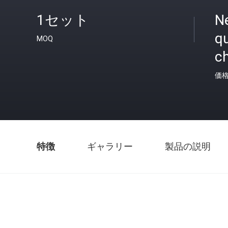
1セット
N
q
MOQ
c
価
特徴
ギャラリー
製品の説明