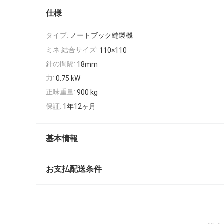
仕様
タイプ:
ノートブック縫製機
ミネ 結合サイズ:
110×110
針の間隔:
18mm
力:
0.75 kW
正味重量:
900 kg
保証:
1年12ヶ月
基本情報
お支払配送条件