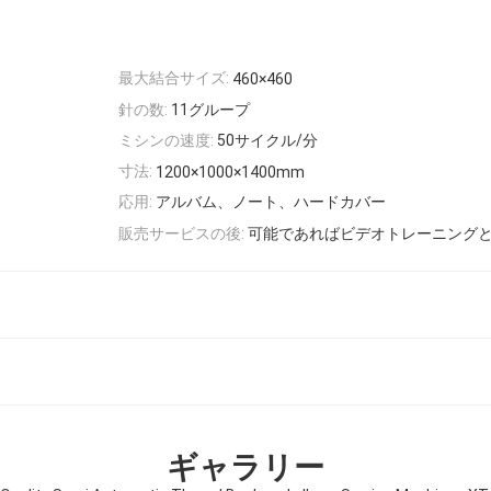
最大結合サイズ:
460×460
針の数:
11グループ
ミシンの速度:
50サイクル/分
寸法:
1200×1000×1400mm
応用:
アルバム、ノート、ハードカバー
販売サービスの後:
可能であればビデオトレーニング
ギャラリー