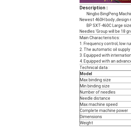
Description :
Ningbo BingPeng Machiner
Newest 460H body ,design m
BP SXT-460C Large size Ma
Needles ‘Group will be 18 g
Main Characteristics:
1. Frequency control, low r
2. The automatic oil suppl
3. Equipped with internatio
4. Equipped with an advanc
Technical data :
Model
Max binding size
Min binding size
Number of needles
Needle distance
Max machine speed
Complete machine power
Dimensions
Weight