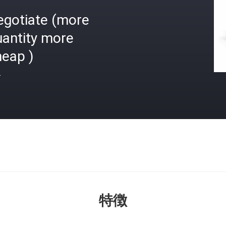
egotiate (more
uantity more
heap )
格
特徴