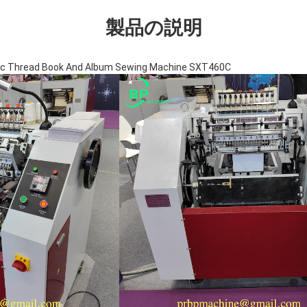
製品の説明
tic Thread Book And Album Sewing Machine SXT460C