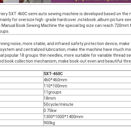
y SXT 460C semi auto sewing machine is developed based on the ma
ainly for oversize high -grade hardcover ,notebook ,album picture sew
nual Book Sewing Machine the special big size can reach 720mm fo
roups.
unning noise, more stable, and infrared safety protection device, make 
y system and centralized lubrication, make the machine have much mor
nal popular 18 groups thin needles, more suitable for variable thread s
ed book collection mechanism, make book-out even and beautiful thr
SXT-460C
460*460mm
110*100mm
11groups
18mm
50cycle/minute
0.75kw
1300*1000*1400mm
900kg