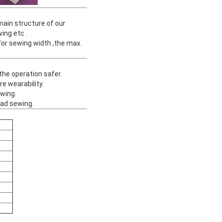
in structure of our
ing etc .
r sewing width ,the max.
the operation safer.
e wearability.
ewing.
ead sewing.