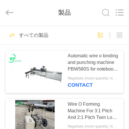
2025
NINGBO
BINPENG
製品
MACHINERY
CO.,LTD.
All
Rights
Reserved.
ホ
Developed
11
by
すべての製品
ECER
ー
ワイヤ O マシン
ム
Automatic wire o binding
and punching machine
PBW580S for notebook
製
&calendar
Negotiate (more quantity more cheap ) MOQ:1セット
品
CONTACT
1
企
Wire O Forming
紙を数える機械
Machine For 3:1 Pitch
業
And 2:1 Pitch Twin Loop
Wire Produce
Negotiate (more quantity more cheap ) MOQ:1セット