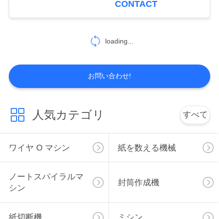
CONTACT
1
フィルムラミネー
loading...
ト機
お問い合わせ!
人気カテゴリ
すべて
1
材料
ワイヤ O マシン
紙を数える機械
ノートスパイラルマ
封筒作成機
シン
紙切断機
ミシン