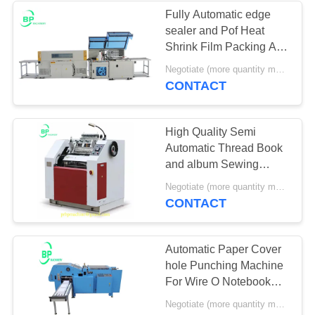
Fully Automatic edge
sealer and Pof Heat
地
1
Shrink Film Packing And
フィルムスタンプ
図
Wrapping Machine
Negotiate (more quantity more cheap ) MOQ:1セット
CONTACT
機
PRIVACY
POLICY
High Quality Semi
Automatic Thread Book
and album Sewing
Machine sXT460C
3
Negotiate (more quantity more cheap ) MOQ:1セット
CONTACT
梱包機
Automatic Paper Cover
hole Punching Machine
For Wire O Notebook
And Spiral Notebook
Negotiate (more quantity more cheap ) MOQ:1セット