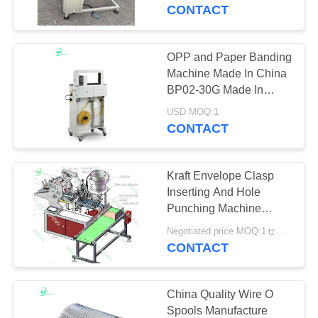
情
CONTACT
報
OPP and Paper Banding
2
会
Machine Made In China
ノートスパイラル
BP02-30G Made In
社
China Used For
USD MOQ:1
マシン
Notebook And Else
CONTACT
案
straping
内
Kraft Envelope Clasp
Inserting And Hole
品
Punching Machine
1
BP001 made in china
Negotiated price MOQ:1セット
質
CONTACT
封筒作成機
管
理
China Quality Wire O
Spools Manufacture