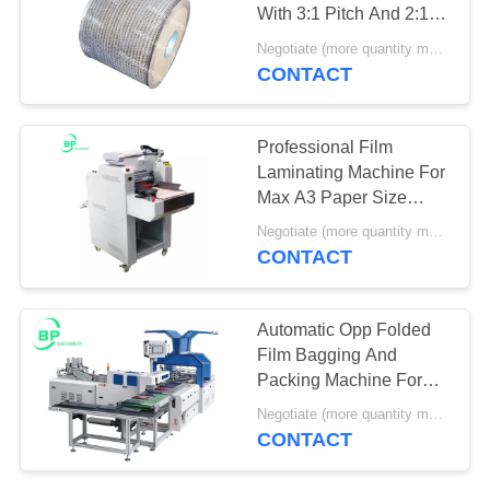
With 3:1 Pitch And 2:1
お
Pitch Used For Semi
Negotiate (more quantity more cheap ) MOQ:10スプール
Auto Or Automatic
CONTACT
3
問
Binding Machine
い
紙切断機
Professional Film
合
Laminating Machine For
Max A3 Paper Size
わ
Single Side Lamination
Negotiate (more quantity more cheap ) MOQ:1セット
CONTACT
せ
2
Automatic Opp Folded
見
Film Bagging And
ミシン
積
Packing Machine For
Notebook Magazine
Negotiate (more quantity more cheap ) MOQ:1セット
依
Envelope
CONTACT
頼