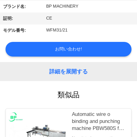
情
BP MACHINERY
ブランド名:
報
CE
証明:
WFM31/21
モデル番号:
会
社
お問い合わせ!
案
内
詳細を展開する
品
類似品
質
管
Automatic wire o
binding and punching
理
machine PBW580S for
notebook &calendar