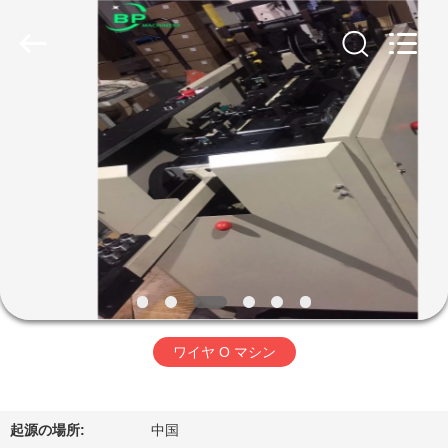
2025
NINGBO
BINPENG
MACHINERY
CO.,LTD.
All
Rights
Reserved.
ホ
Developed
by
ECER
ー
ム
製
品
ワイヤ O マシン
企
業
起源の場所:
中国