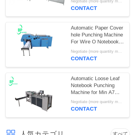
Negotiate (more quantity more cheap ) MOQ:1セット
CONTACT
お
問
Automatic Paper Cover
い
hole Punching Machine
For Wire O Notebook
合
And Spiral Notebook
Negotiate (more quantity more cheap ) MOQ:1セット
CONTACT
わ
せ
Automatic Loose Leaf
Notebook Punching
見
Machine for Min A7
Max A4 Size spiral &
Negotiate (more quantity more cheap ) MOQ:1セット
積
wire o notebook
CONTACT
依
頼
人気カテゴリ
すべて