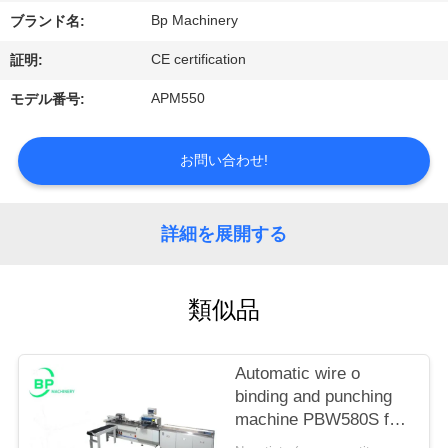
情
Bp Machinery
ブランド名:
報
CE certification
証明:
APM550
モデル番号:
会
社
お問い合わせ!
案
内
詳細を展開する
品
類似品
質
管
Automatic wire o
binding and punching
理
machine PBW580S for
notebook &calendar