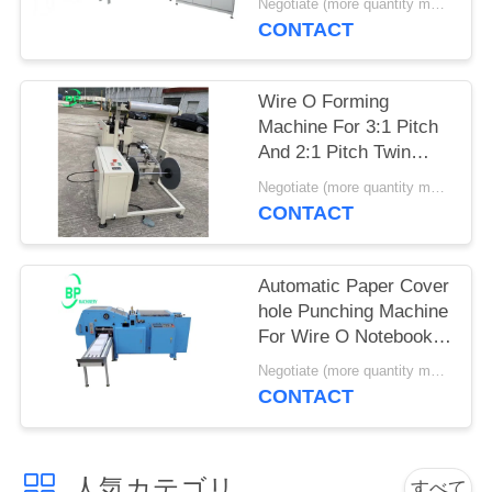
Negotiate (more quantity more cheap ) MOQ:1セット
CONTACT
お
問
Wire O Forming
い
Machine For 3:1 Pitch
And 2:1 Pitch Twin
合
Loop Wire Produce
Negotiate (more quantity more cheap ) MOQ:1セット
CONTACT
わ
せ
Automatic Paper Cover
hole Punching Machine
見
For Wire O Notebook
And Spiral Notebook
Negotiate (more quantity more cheap ) MOQ:1セット
積
CONTACT
依
頼
人気カテゴリ
すべて