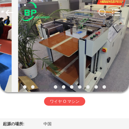
2025
NINGBO
BINPENG
MACHINERY
CO.,LTD.
All
Rights
Reserved.
ホ
Developed
by
ECER
ー
ム
製
品
ワイヤ O マシン
企
業
起源の場所:
中国